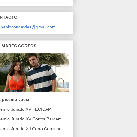
NTACTO
pablocondefdez@gmail.com
LMARÉS CORTOS
 piscina vacía"
Premio Jurado XV FECICAM
remio Jurado XV Cortos Bardem
remio Jurado XII Corto Cortismo