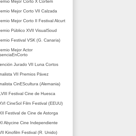
remio Mejor Corto X Cortem
remio Mejor Corto VII Calzada
remio Mejor Corto II Festival Alcurt
remio Público
XVII VisualSoud
remio Festival VSK (G. Canaria)
remio Mejor Actor
senciaEnCorto
ención Jurado VII Luna Cortos
inalista VII Premios Pávez
inalista CinEScultura (Alemania)
LVIII Festival Cine de Huesca
XVI CineSol Film Festival (EEUU)
XII Festival de Cine de Astorga
XI Abycine Cine Independiente
VII Kinofilm Festival (R. Unido)