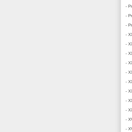
- P
- P
- P
- X
- X
- X
- X
- X
- X
- X
- X
- X
- X
- X