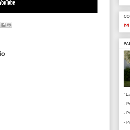
CO
PA
io
"La
- 
- P
- P