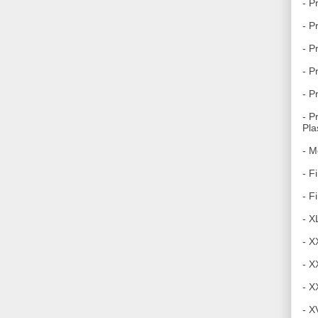
- P
- P
- P
-
P
- P
- P
Pla
- M
- F
- F
- X
- X
- X
- X
- X