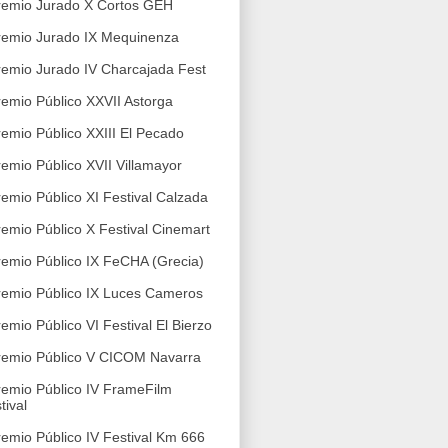
remio Jurado X Cortos GEH
remio Jurado IX Mequinenza
remio Jurado IV Charcajada Fest
remio Público XXVII Astorga
remio Público XXIII El Pecado
remio Público XVII Villamayor
remio Público XI Festival Calzada
remio Público X Festival Cinemart
remio Público IX FeCHA (Grecia)
remio Público IX Luces Cameros
remio Público VI Festival El Bierzo
remio Público V CICOM Navarra
remio Público IV FrameFilm
tival
remio Público IV Festival Km 666