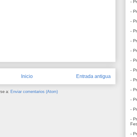
- P
- P
- P
- P
- P
- P
- P
- P
Inicio
Entrada antigua
- P
- P
rse a:
Enviar comentarios (Atom)
- P
- P
- P
Fes
- P