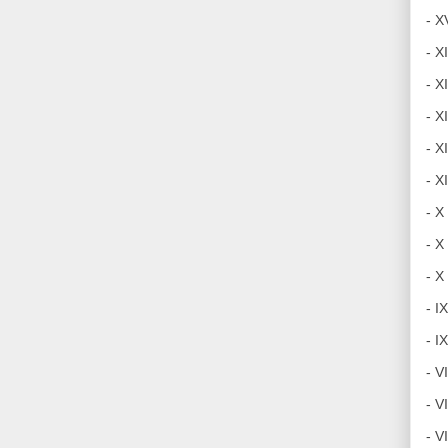
- X
- X
- X
- X
- X
- X
- X
- X
- X
- I
- I
- V
- V
- V