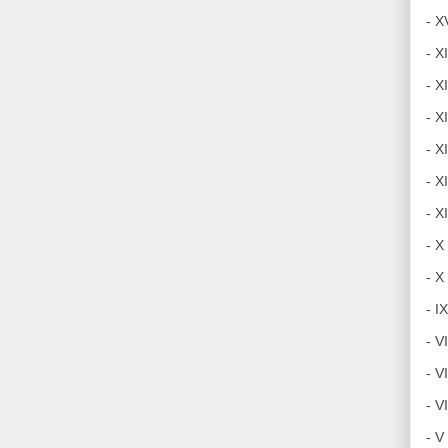
- X
- X
- X
- X
- X
- 
- X
- X
- X
- I
- V
- V
- V
- V