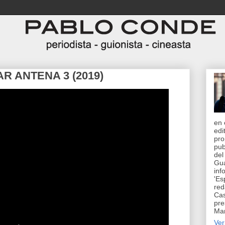
AR ANTENA 3 (2019)
en 
edi
pro
pub
del
Gua
inf
'Es
red
Cas
pre
Man
Ver