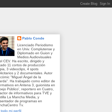
Pablo Conde
Licenciado Periodismo
en Univ. Complutense y
Diplomado en Guion y
Medios Audiovisuales
el CEV. Ha escrito, dirigido y
tado 11 cortos de producción
pia, 3 videoclips, 4 spots
licitarios y 2 documentales. Autor
 cómic "Miguel Ángel de la
rda". Ha trabajado como editor de
ormativos en Antena 3, guionista en
pejo Público', reportero en Cuatro,
actor de informativos para TVE y
tilla La Mancha Media, y
sentador de programas en
chaCentro Tv.
 todo mi perfil